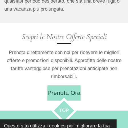
qualsiasi periodo desiderato, che sia una breve fuga o
una vacanza più prolungata.
Scopri le Nostre Offerte Speciali
Prenota direttamente con noi per ricevere le migliori
offerte e promozioni disponibili. Approfitta delle nostre
tariffe vantaggiose per prenotazioni anticipate non
rimborsabili.
Prenota Ora
TOP
Questo sito utilizza i cookies per migliorare la tua